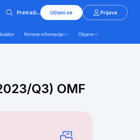
Učlani se
Prijava
lkulator
Korisne informacije
Objave
 (2023/Q3) OMF