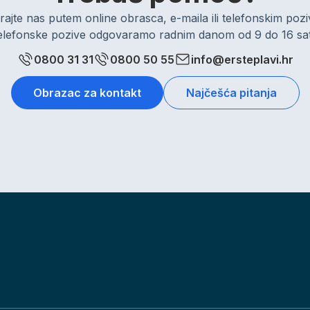
rajte nas putem online obrasca, e-maila ili telefonskim po
elefonske pozive odgovaramo radnim danom od 9 do 16 sat
0800 31 31
0800 50 55
info@ersteplavi.hr
Obrazac za kontakt
Najčešća pitanja