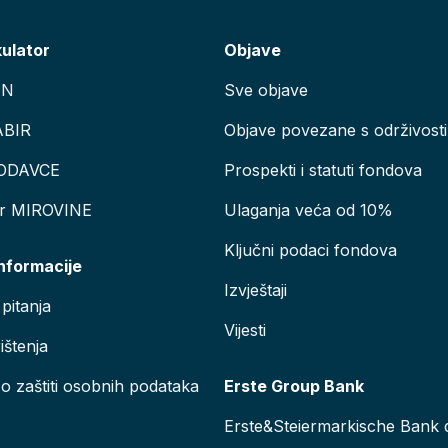
kulator
Objave
AN
Sve objave
ABIR
Objave povezane s održivosti
ODAVCE
Prospekti i statuti fondova
or MIROVINE
Ulaganja veća od 10%
Ključni podaci fondova
informacije
Izvještaji
pitanja
Vijesti
ištenja
 o zaštiti osobnih podataka
Erste Group Bank
Erste&Steiermarkische Bank d