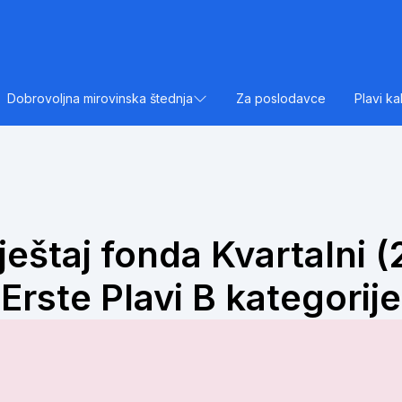
Dobrovoljna mirovinska štednja
Za poslodavce
Plavi ka
zvještaj fonda Kvartalni
Erste Plavi B kategorije