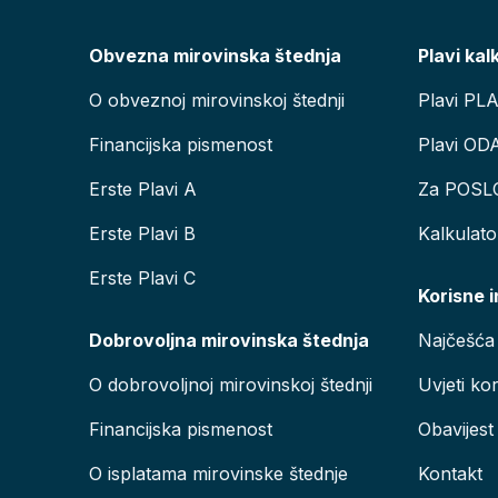
Obvezna mirovinska štednja
Plavi kal
O obveznoj mirovinskoj štednji
Plavi PL
Financijska pismenost
Plavi OD
Erste Plavi A
Za POSL
Erste Plavi B
Kalkulat
Erste Plavi C
Korisne 
Dobrovoljna mirovinska štednja
Najčešća 
O dobrovoljnoj mirovinskoj štednji
Uvjeti kor
Financijska pismenost
Obavijest
O isplatama mirovinske štednje
Kontakt