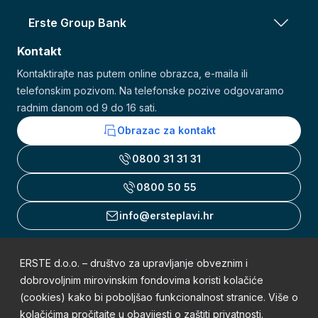
Erste Group Bank
Kontakt
Kontaktirajte nas putem online obrazca, e-maila ili
telefonskim pozivom. Na telefonske pozive odgovaramo
radnim danom od 9 do 16 sati.
Obrazac za kontakt
0800 31 31 31
0800 50 55
info@ersteplavi.hr
ERSTE d.o.o. – društvo za upravljanje obveznim i
Uvjeti korištenja
dobrovoljnim mirovinskim fondovima koristi kolačiće
(cookies) kako bi poboljšao funkcionalnost stranice. Više o
Obavijest o zaštiti osobnih podataka
kolačićima pročitajte u obavijesti o
zaštiti privatnosti
.