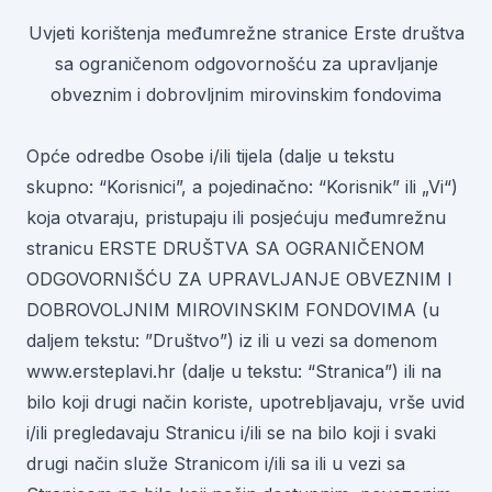
Uvjeti korištenja međumrežne stranice Erste društva
sa ograničenom odgovornošću za upravljanje
obveznim i dobrovljnim mirovinskim fondovima
Opće odredbe Osobe i/ili tijela (dalje u tekstu
skupno: “Korisnici”, a pojedinačno: “Korisnik” ili „Vi“)
koja otvaraju, pristupaju ili posjećuju međumrežnu
stranicu ERSTE DRUŠTVA SA OGRANIČENOM
ODGOVORNIŠĆU ZA UPRAVLJANJE OBVEZNIM I
DOBROVOLJNIM MIROVINSKIM FONDOVIMA (u
daljem tekstu: ”Društvo”) iz ili u vezi sa domenom
www.ersteplavi.hr (dalje u tekstu: “Stranica”) ili na
bilo koji drugi način koriste, upotrebljavaju, vrše uvid
i/ili pregledavaju Stranicu i/ili se na bilo koji i svaki
drugi način služe Stranicom i/ili sa ili u vezi sa