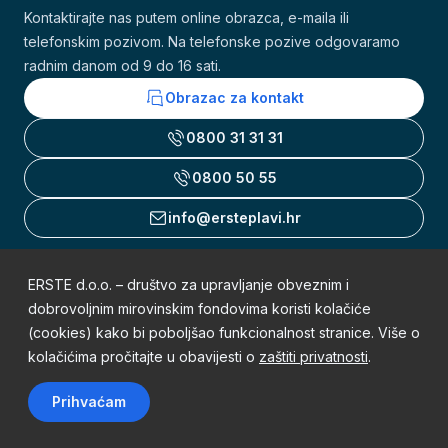
Kontaktirajte nas putem online obrazca, e-maila ili
telefonskim pozivom. Na telefonske pozive odgovaramo
radnim danom od 9 do 16 sati.
Obrazac za kontakt
0800 31 31 31
0800 50 55
info@ersteplavi.hr
ERSTE d.o.o. – društvo za upravljanje obveznim i
Uvjeti korištenja
dobrovoljnim mirovinskim fondovima koristi kolačiće
(cookies) kako bi poboljšao funkcionalnost stranice. Više o
Obavijest o zaštiti osobnih podataka
kolačićima pročitajte u obavijesti o
zaštiti privatnosti
.
Mapa weba
Prihvaćam
Sva prava pridržana © 2002. - 2026. Erste Plavi Mirovinski fondovi