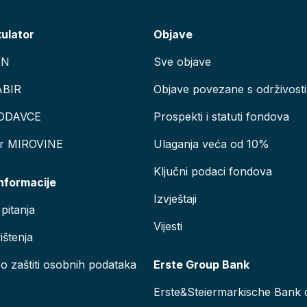
kulator
Objave
AN
Sve objave
ABIR
Objave povezane s održivosti
ODAVCE
Prospekti i statuti fondova
or MIROVINE
Ulaganja veća od 10%
Ključni podaci fondova
informacije
Izvještaji
pitanja
Vijesti
ištenja
 o zaštiti osobnih podataka
Erste Group Bank
Erste&Steiermarkische Bank d