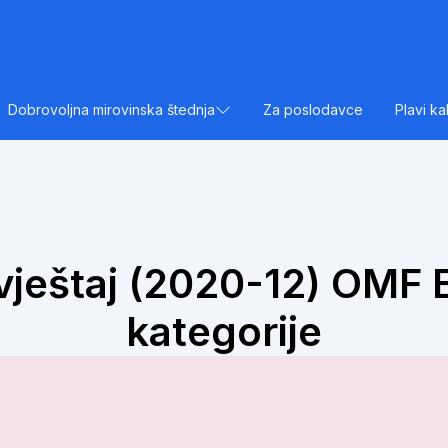
Dobrovoljna mirovinska štednja
Za poslodavce
Plavi ka
vještaj (2020-12) OMF E
kategorije