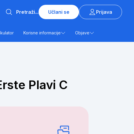
Učlani se
Prijava
lkulator
Korisne informacije
Objave
rste Plavi C