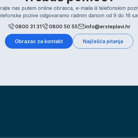
rajte nas putem online obrasca, e-maila ili telefonskim po
elefonske pozive odgovaramo radnim danom od 9 do 16 sat
0800 31 31
0800 50 55
info@ersteplavi.hr
Obrazac za kontakt
Najčešća pitanja