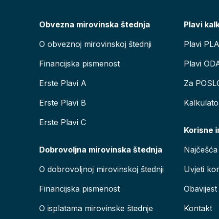
Obvezna mirovinska štednja
Plavi kal
O obveznoj mirovinskoj štednji
Plavi PL
Financijska pismenost
Plavi OD
Erste Plavi A
Za POSL
Erste Plavi B
Kalkulat
Erste Plavi C
Korisne 
Dobrovoljna mirovinska štednja
Najčešća 
O dobrovoljnoj mirovinskoj štednji
Uvjeti kor
Financijska pismenost
Obavijest
O isplatama mirovinske štednje
Kontakt