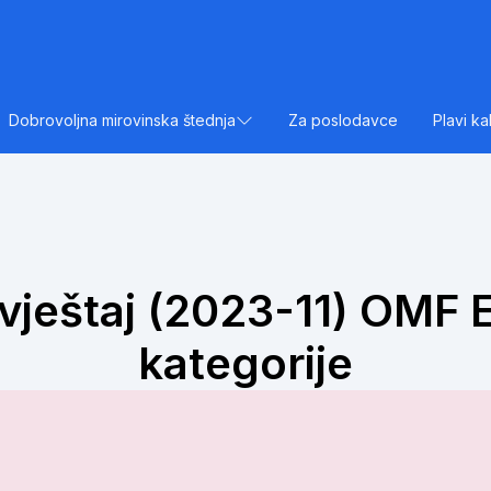
Dobrovoljna mirovinska štednja
Za poslodavce
Plavi ka
vještaj (2023-11) OMF E
kategorije