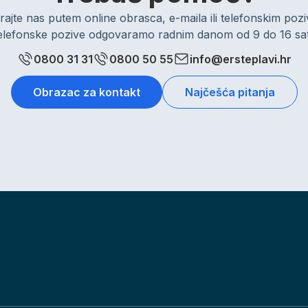
rajte nas putem online obrasca, e-maila ili telefonskim po
elefonske pozive odgovaramo radnim danom od 9 do 16 sat
0800 31 31
0800 50 55
info@ersteplavi.hr
Obrazac za kontakt
Najčešća pitanja