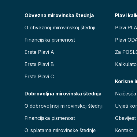
Obvezna mirovinska štednja
Plavi kal
O obveznoj mirovinskoj štednji
Plavi PL
Financijska pismenost
Plavi OD
Erste Plavi A
Za POSL
Erste Plavi B
Kalkulat
Erste Plavi C
Korisne 
Dobrovoljna mirovinska štednja
Najčešća 
O dobrovoljnoj mirovinskoj štednji
Uvjeti kor
Financijska pismenost
Obavijest
O isplatama mirovinske štednje
Kontakt