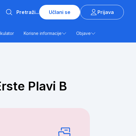
Učlani se
Prijava
lkulator
Korisne informacije
Objave
rste Plavi B