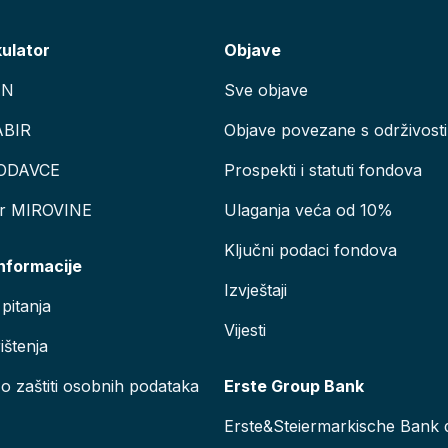
kulator
Objave
AN
Sve objave
ABIR
Objave povezane s održivosti
ODAVCE
Prospekti i statuti fondova
or MIROVINE
Ulaganja veća od 10%
Ključni podaci fondova
informacije
Izvještaji
pitanja
Vijesti
ištenja
 o zaštiti osobnih podataka
Erste Group Bank
Erste&Steiermarkische Bank d