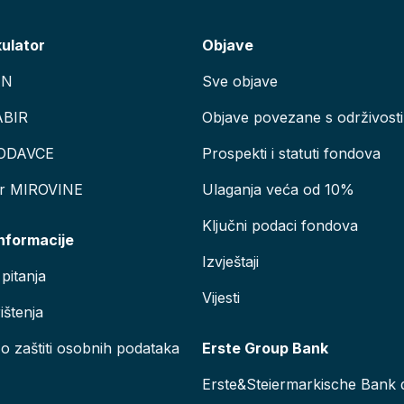
kulator
Objave
AN
Sve objave
ABIR
Objave povezane s održivosti
ODAVCE
Prospekti i statuti fondova
or MIROVINE
Ulaganja veća od 10%
Ključni podaci fondova
informacije
Izvještaji
pitanja
Vijesti
ištenja
 o zaštiti osobnih podataka
Erste Group Bank
Erste&Steiermarkische Bank d