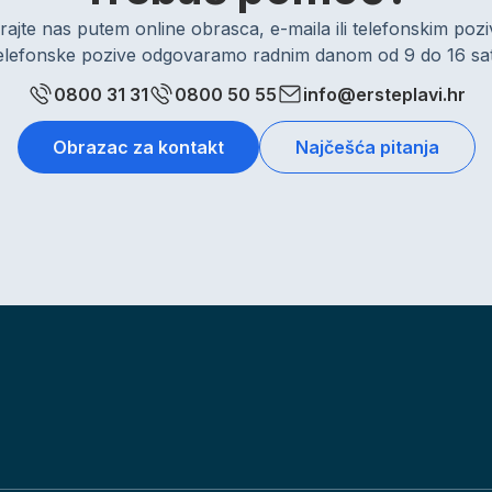
rajte nas putem online obrasca, e-maila ili telefonskim po
elefonske pozive odgovaramo radnim danom od 9 do 16 sat
0800 31 31
0800 50 55
info@ersteplavi.hr
Obrazac za kontakt
Najčešća pitanja