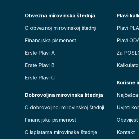
Obvezna mirovinska štednja
Plavi kal
O obveznoj mirovinskoj štednji
Plavi PL
Financijska pismenost
Plavi OD
Erste Plavi A
Za POSL
Erste Plavi B
Kalkulat
Erste Plavi C
Korisne 
Dobrovoljna mirovinska štednja
Najčešća 
O dobrovoljnoj mirovinskoj štednji
Uvjeti kor
Financijska pismenost
Obavijest
O isplatama mirovinske štednje
Kontakt