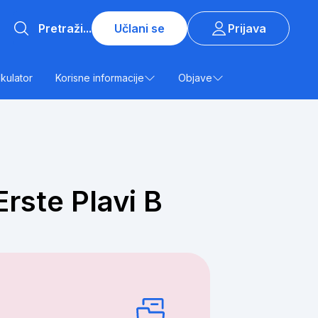
Učlani se
Prijava
lkulator
Korisne informacije
Objave
rste Plavi B