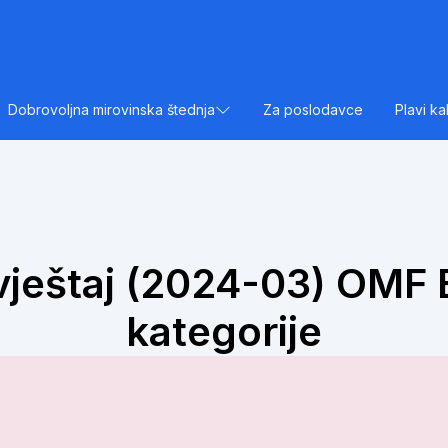
Dobrovoljna mirovinska štednja
Za poslodavce
Plavi ka
vještaj (2024-03) OMF E
kategorije