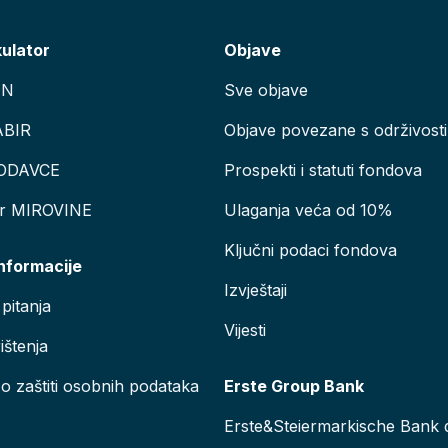
kulator
Objave
AN
Sve objave
ABIR
Objave povezane s održivosti
ODAVCE
Prospekti i statuti fondova
or MIROVINE
Ulaganja veća od 10%
Ključni podaci fondova
informacije
Izvještaji
pitanja
Vijesti
ištenja
 o zaštiti osobnih podataka
Erste Group Bank
Erste&Steiermarkische Bank d