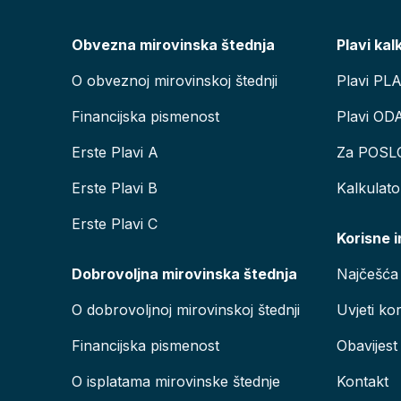
Obvezna mirovinska štednja
Plavi kal
O obveznoj mirovinskoj štednji
Plavi PL
Financijska pismenost
Plavi OD
Erste Plavi A
Za POSL
Erste Plavi B
Kalkulat
Erste Plavi C
Korisne 
Dobrovoljna mirovinska štednja
Najčešća 
O dobrovoljnoj mirovinskoj štednji
Uvjeti kor
Financijska pismenost
Obavijest
O isplatama mirovinske štednje
Kontakt