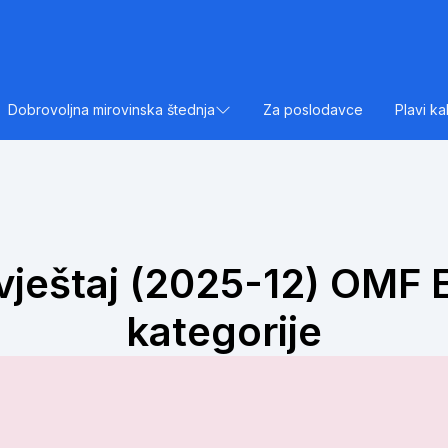
Dobrovoljna mirovinska štednja
Za poslodavce
Plavi ka
vještaj (2025-12) OMF E
kategorije