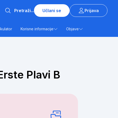
Učlani se
Prijava
lkulator
Korisne informacije
Objave
Erste Plavi B