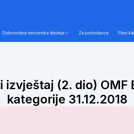
Dobrovoljna mirovinska štednja
Za poslodavce
Plavi ka
 izvještaj (2. dio) OMF 
kategorije 31.12.2018