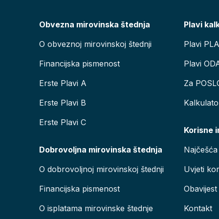
Obvezna mirovinska štednja
Plavi kal
O obveznoj mirovinskoj štednji
Plavi PL
Financijska pismenost
Plavi OD
Erste Plavi A
Za POSL
Erste Plavi B
Kalkulat
Erste Plavi C
Korisne 
Dobrovoljna mirovinska štednja
Najčešća 
O dobrovoljnoj mirovinskoj štednji
Uvjeti kor
Financijska pismenost
Obavijest
O isplatama mirovinske štednje
Kontakt