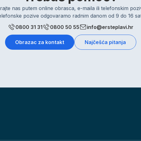
rajte nas putem online obrasca, e-maila ili telefonskim po
elefonske pozive odgovaramo radnim danom od 9 do 16 sat
0800 31 31
0800 50 55
info@ersteplavi.hr
Obrazac za kontakt
Najčešća pitanja