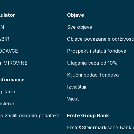
kulator
Objave
AN
Sve objave
ABIR
Objave povezane s održivosti
ODAVCE
Prospekti i statuti fondova
or MIROVINE
Ulaganja veća od 10%
Ključni podaci fondova
informacije
Izvještaji
pitanja
Vijesti
ištenja
 o zaštiti osobnih podataka
Erste Group Bank
Erste&Steiermarkische Bank d