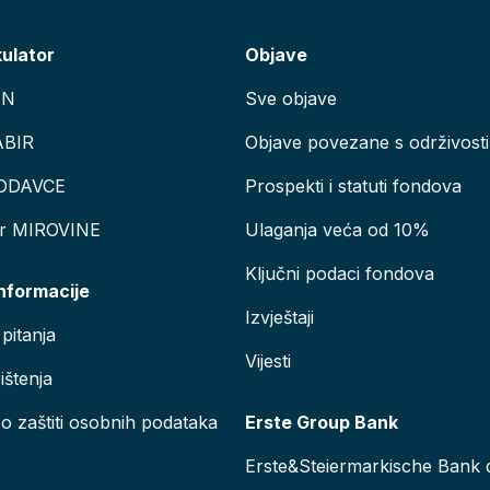
kulator
Objave
AN
Sve objave
ABIR
Objave povezane s održivosti
ODAVCE
Prospekti i statuti fondova
or MIROVINE
Ulaganja veća od 10%
Ključni podaci fondova
informacije
Izvještaji
pitanja
Vijesti
ištenja
 o zaštiti osobnih podataka
Erste Group Bank
Erste&Steiermarkische Bank d