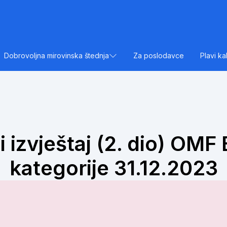
Dobrovoljna mirovinska štednja
Za poslodavce
Plavi ka
 izvještaj (2. dio) OMF 
kategorije 31.12.2023