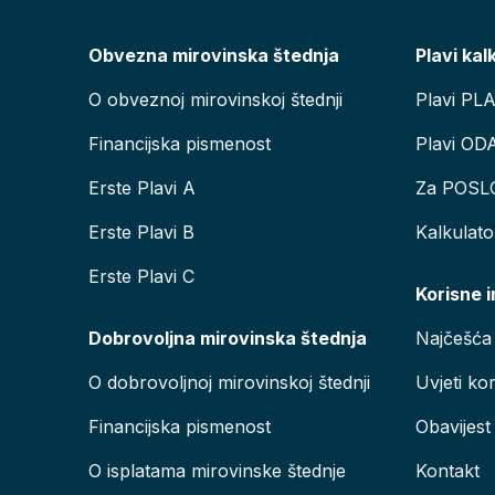
Obvezna mirovinska štednja
Plavi kal
O obveznoj mirovinskoj štednji
Plavi PL
Financijska pismenost
Plavi OD
Erste Plavi A
Za POSL
Erste Plavi B
Kalkulat
Erste Plavi C
Korisne 
Dobrovoljna mirovinska štednja
Najčešća 
O dobrovoljnoj mirovinskoj štednji
Uvjeti kor
Financijska pismenost
Obavijest
O isplatama mirovinske štednje
Kontakt