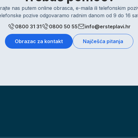
rajte nas putem online obrasca, e-maila ili telefonskim po
elefonske pozive odgovaramo radnim danom od 9 do 16 sat
0800 31 31
0800 50 55
info@ersteplavi.hr
Obrazac za kontakt
Najčešća pitanja