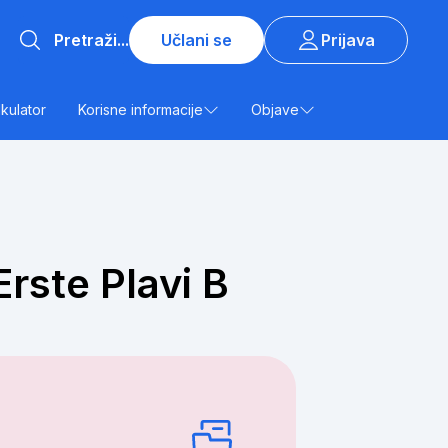
Učlani se
Prijava
lkulator
Korisne informacije
Objave
Erste Plavi B