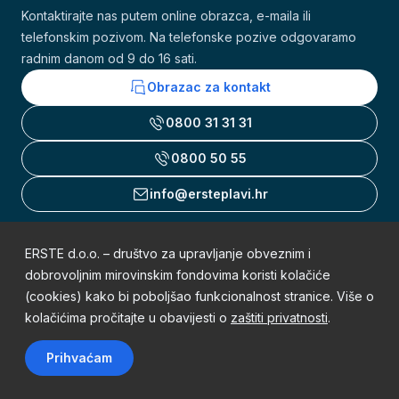
Kontaktirajte nas putem online obrazca, e-maila ili
telefonskim pozivom. Na telefonske pozive odgovaramo
radnim danom od 9 do 16 sati.
Obrazac za kontakt
0800 31 31 31
0800 50 55
info@ersteplavi.hr
ERSTE d.o.o. – društvo za upravljanje obveznim i
Uvjeti korištenja
dobrovoljnim mirovinskim fondovima koristi kolačiće
(cookies) kako bi poboljšao funkcionalnost stranice. Više o
Obavijest o zaštiti osobnih podataka
kolačićima pročitajte u obavijesti o
zaštiti privatnosti
.
Mapa weba
Prihvaćam
Sva prava pridržana © 2002. - 2026. Erste Plavi Mirovinski fondovi