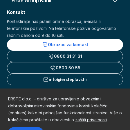
Erste Group Bank
Kontakt
Kontaktirajte nas putem online obrazca, e-maila ili
telefonskim pozivom. Na telefonske pozive odgovaramo
radnim danom od 9 do 16 sati.
Obrazac za kontakt
0800 31 31 31
0800 50 55
info@ersteplavi.hr
ERSTE d.o.o. – društvo za upravljanje obveznim i
Uvjeti korištenja
dobrovoljnim mirovinskim fondovima koristi kolačiće
(cookies) kako bi poboljšao funkcionalnost stranice. Više o
Obavijest o zaštiti osobnih podataka
kolačićima pročitajte u obavijesti o
zaštiti privatnosti
.
Mapa weba