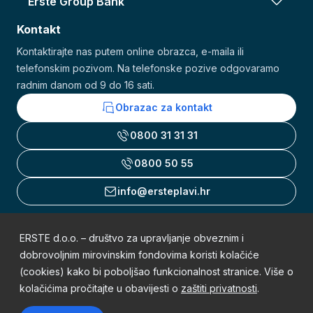
Erste Group Bank
Kontakt
Kontaktirajte nas putem online obrazca, e-maila ili
telefonskim pozivom. Na telefonske pozive odgovaramo
radnim danom od 9 do 16 sati.
Obrazac za kontakt
0800 31 31 31
0800 50 55
info@ersteplavi.hr
ERSTE d.o.o. – društvo za upravljanje obveznim i
Uvjeti korištenja
dobrovoljnim mirovinskim fondovima koristi kolačiće
(cookies) kako bi poboljšao funkcionalnost stranice. Više o
Obavijest o zaštiti osobnih podataka
kolačićima pročitajte u obavijesti o
zaštiti privatnosti
.
Mapa weba