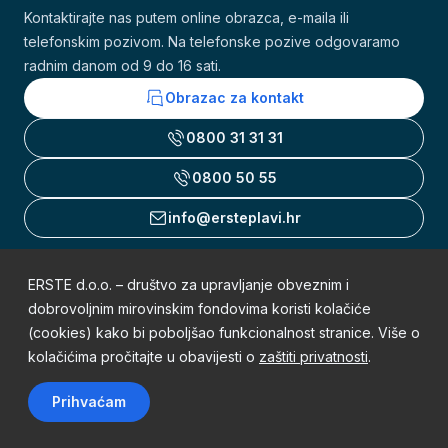
Kontaktirajte nas putem online obrazca, e-maila ili
telefonskim pozivom. Na telefonske pozive odgovaramo
radnim danom od 9 do 16 sati.
Obrazac za kontakt
0800 31 31 31
0800 50 55
info@ersteplavi.hr
ERSTE d.o.o. – društvo za upravljanje obveznim i
Uvjeti korištenja
dobrovoljnim mirovinskim fondovima koristi kolačiće
(cookies) kako bi poboljšao funkcionalnost stranice. Više o
Obavijest o zaštiti osobnih podataka
kolačićima pročitajte u obavijesti o
zaštiti privatnosti
.
Mapa weba
Prihvaćam
Sva prava pridržana © 2002. - 2026. Erste Plavi Mirovinski fondovi