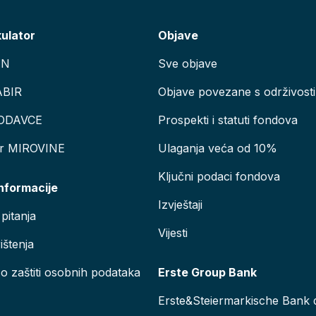
kulator
Objave
AN
Sve objave
ABIR
Objave povezane s održivosti
ODAVCE
Prospekti i statuti fondova
or MIROVINE
Ulaganja veća od 10%
Ključni podaci fondova
informacije
Izvještaji
pitanja
Vijesti
ištenja
 o zaštiti osobnih podataka
Erste Group Bank
Erste&Steiermarkische Bank d