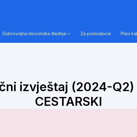
Dobrovoljna mirovinska štednja
Za poslodavce
Plavi ka
ni izvještaj (2024-Q2)
CESTARSKI