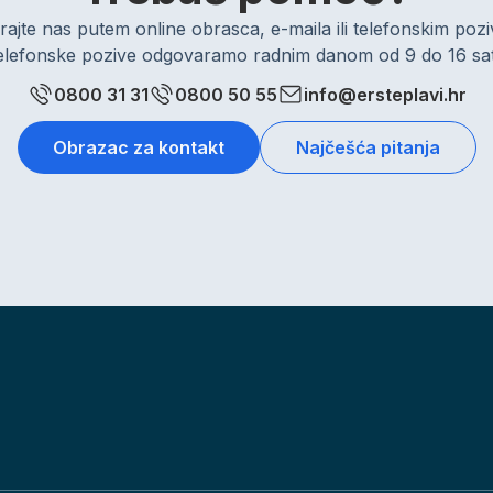
rajte nas putem online obrasca, e-maila ili telefonskim po
elefonske pozive odgovaramo radnim danom od 9 do 16 sat
0800 31 31
0800 50 55
info@ersteplavi.hr
Obrazac za kontakt
Najčešća pitanja