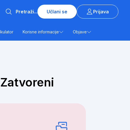
Učlani se
Prijava
lkulator
Korisne informacije
Objave
 Zatvoreni