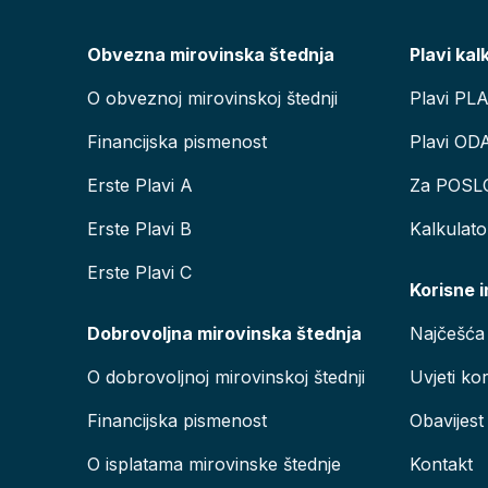
Obvezna mirovinska štednja
Plavi kal
O obveznoj mirovinskoj štednji
Plavi PL
Financijska pismenost
Plavi OD
Erste Plavi A
Za POSL
Erste Plavi B
Kalkulat
Erste Plavi C
Korisne 
Dobrovoljna mirovinska štednja
Najčešća 
O dobrovoljnoj mirovinskoj štednji
Uvjeti kor
Financijska pismenost
Obavijest
O isplatama mirovinske štednje
Kontakt