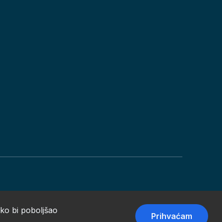
ako bi poboljšao
Prihvaćam