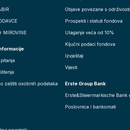
ABIR
Objave povezane s održivosti
ODAVCE
Prospekti i statuti fondova
or MIROVINE
Ulaganja veća od 10%
Ključni podaci fondova
informacije
Izvještaji
pitanja
Vijesti
ištenja
 o zaštiti osobnih podataka
Erste Group Bank
Erste&Steiermarkische Bank d
Poslovnice i bankomati