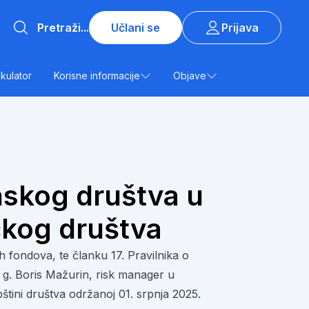
Učlani se
Prijava
lkulator
Korisne informacije
Objave
inskog društva u
kog društva
 fondova, te članku 17. Pravilnika o
 g. Boris Mažurin, risk manager u
tini društva održanoj 01. srpnja 2025.