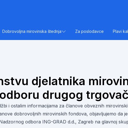
Dobrovoljna mirovinska štednja
Za poslodavce
Plavi ka
nstvu djelatnika mirov
odboru drugog trgovač
žbi i ostalim informacijama za članove obveznih mirovinskih
lanove dobrovoljnih mirovinskih fondova, objavljujemo da je
a Nadzornog odbora ING-GRAD d.d., Zagreb na glavnoj skupš