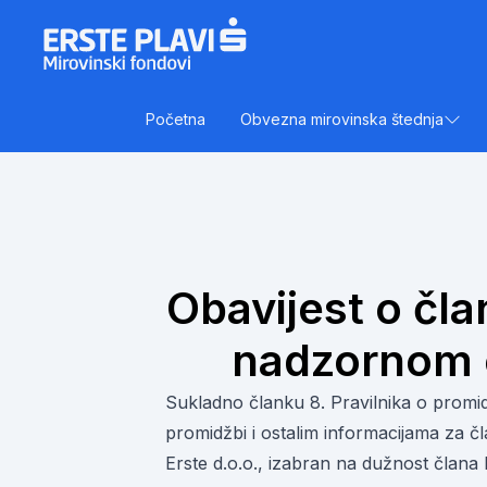
Skip to content
Početna
Obvezna mirovinska štednja
Obavijest o čla
nadzornom 
Sukladno članku 8. Pravilnika o promid
promidžbi i ostalim informacijama za č
Erste d.o.o., izabran na dužnost član