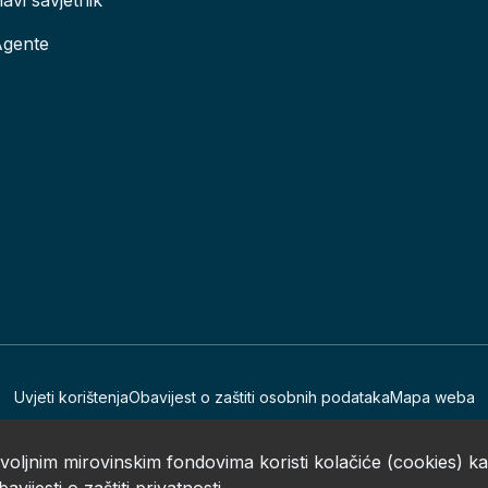
lavi savjetnik
Agente
Uvjeti korištenja
Obavijest o zaštiti osobnih podataka
Mapa weba
Sva prava pridržana © 2002. - 2026. Erste Plavi Mirovinski fondovi
voljnim mirovinskim fondovima koristi kolačiće (cookies) k