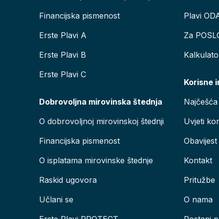
Financijska pismenost
Plavi OD
Erste Plavi A
Za POSL
Erste Plavi B
Kalkulat
Erste Plavi C
Korisne 
Dobrovoljna mirovinska štednja
Najčešća 
O dobrovoljnoj mirovinskoj štednji
Uvjeti kor
Financijska pismenost
Obavijest
O isplatama mirovinske štednje
Kontakt
Raskid ugovora
Pritužbe
Učlani se
O nama