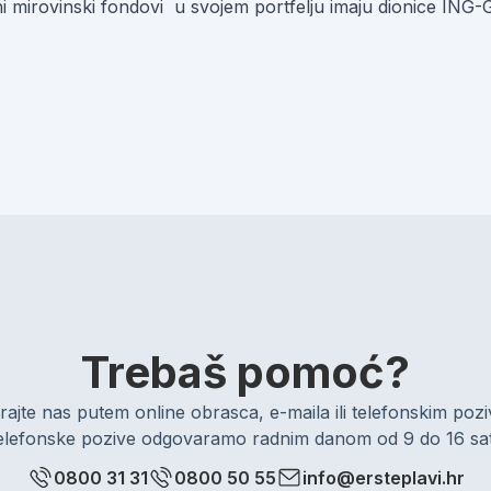
jni mirovinski fondovi u svojem portfelju imaju dionice ING
Trebaš pomoć?
rajte nas putem online obrasca, e-maila ili telefonskim po
elefonske pozive odgovaramo radnim danom od 9 do 16 sat
0800 31 31
0800 50 55
info@ersteplavi.hr