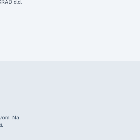
-GRAD d.d.
zivom. Na
i.