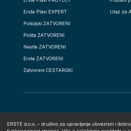
Erste Plavi PROTECT
Postani p
Erste Plavi EXPERT
Ulaz za 
Policijski ZATVORENI
Pošta ZATVORENI
Nestle ZATVORENI
Erste ZATVORENI
Zatvoreni CESTARSKI
ERSTE d.o.o. – društvo za upravljanje obveznim i dobro