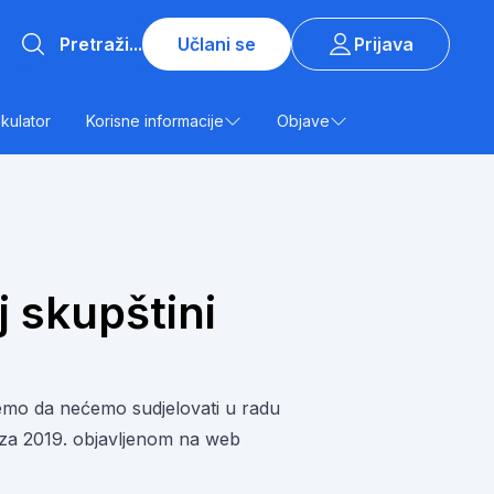
Učlani se
Prijava
lkulator
Korisne informacije
Objave
j skupštini
jemo da nećemo sudjelovati u radu
oza 2019. objavljenom na web