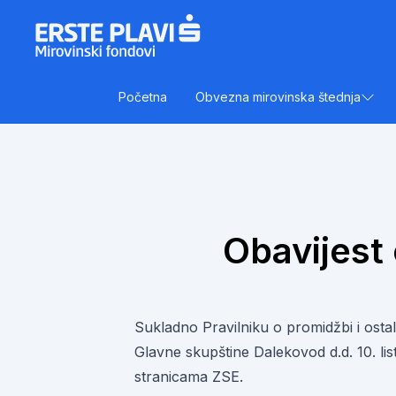
Skip to content
Početna
Obvezna mirovinska štednja
Obavijest 
Sukladno Pravilniku o promidžbi i ost
Glavne skupštine Dalekovod d.d. 10. l
stranicama ZSE.