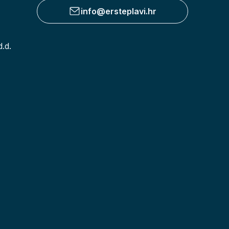
info@ersteplavi.hr
.d.