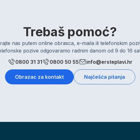
Trebaš pomoć?
rajte nas putem online obrasca, e-maila ili telefonskim po
elefonske pozive odgovaramo radnim danom od 9 do 16 sat
0800 31 31
0800 50 55
info@ersteplavi.hr
Obrazac za kontakt
Najčešća pitanja