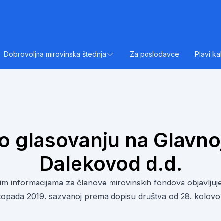
Dobrovoljna mirovinska štednja
Za poslodavce
Plavi ka
o glasovanju na Glavno
Dalekovod d.d.
alim informacijama za članove mirovinskih fondova objavlju
istopada 2019. sazvanoj prema dopisu društva od 28. kolov