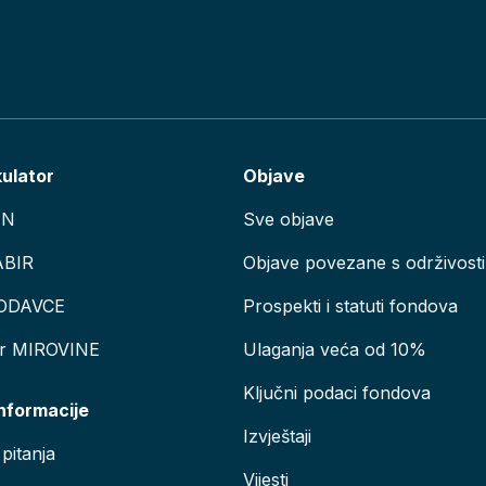
kulator
Objave
AN
Sve objave
ABIR
Objave povezane s održivosti
ODAVCE
Prospekti i statuti fondova
or MIROVINE
Ulaganja veća od 10%
Ključni podaci fondova
informacije
Izvještaji
pitanja
Vijesti