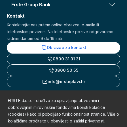
Erste Group Bank
Kontakt
Kontaktirajte nas putem online obrazca, e-maila ili
telefonskim pozivom. Na telefonske pozive odgovaramo
radnim danom od 9 do 16 sati.
Obrazac za kontakt
0800 31 31 31
0800 50 55
info@ersteplavi.hr
ERSTE d.o.o. – društvo za upravljanje obveznim i
Uvjeti korištenja
dobrovoljnim mirovinskim fondovima koristi kolačiće
(cookies) kako bi poboljšao funkcionalnost stranice. Više o
Obavijest o zaštiti osobnih podataka
kolačićima pročitajte u obavijesti o
zaštiti privatnosti
.
Mapa weba