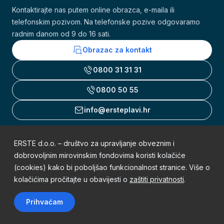
Kontaktirajte nas putem online obrazca, e-maila ili
telefonskim pozivom. Na telefonske pozive odgovaramo
radnim danom od 9 do 16 sati.
Obrazac za kontakt
0800 31 31 31
0800 50 55
info@ersteplavi.hr
ERSTE d.o.o. – društvo za upravljanje obveznim i
Uvjeti korištenja
dobrovoljnim mirovinskim fondovima koristi kolačiće
(cookies) kako bi poboljšao funkcionalnost stranice. Više o
Obavijest o zaštiti osobnih podataka
kolačićima pročitajte u obavijesti o
zaštiti privatnosti
.
Mapa weba
Prihvaćam
Sva prava pridržana © 2002. - 2026. Erste Plavi Mirovinski fondovi