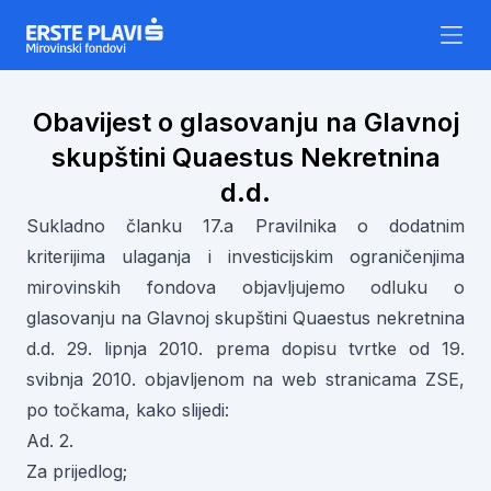
Skip to content
Obavijest o glasovanju na Glavnoj
skupštini Quaestus Nekretnina
d.d.
Sukladno članku 17.a Pravilnika o dodatnim
kriterijima ulaganja i investicijskim ograničenjima
mirovinskih fondova objavljujemo odluku o
glasovanju na Glavnoj skupštini Quaestus nekretnina
d.d. 29. lipnja 2010. prema dopisu tvrtke od 19.
svibnja 2010. objavljenom na web stranicama ZSE,
po točkama, kako slijedi:
Ad. 2.
Za prijedlog;