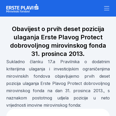
Skip to content
Obavijest o prvih deset pozicija
ulaganja Erste Plavog Protect
dobrovoljnog mirovinskog fonda
31. prosinca 2013.
Sukladno članku 17.a Pravilnika o dodatnim
kriterijima ulaganja i investicijskim ograničenjima
mirovinskih fondova objavljujemo prvih deset
pozicija ulaganja Erste Plavog Protect dobrovoljnog
mirovinskog fonda na dan 31. prosinca 2013., s
naznakom postotnog udjela pozicije u neto
vrijednosti imovine mirovinskog fonda: