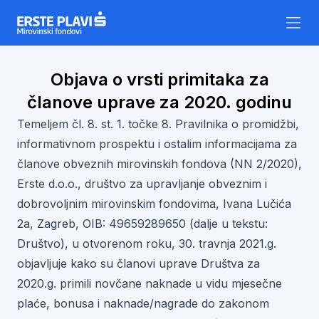
Skip to content
Objava o vrsti primitaka za
članove uprave za 2020. godinu
Temeljem čl. 8. st. 1. točke 8. Pravilnika o promidžbi,
informativnom prospektu i ostalim informacijama za
članove obveznih mirovinskih fondova (NN 2/2020),
Erste d.o.o., društvo za upravljanje obveznim i
dobrovoljnim mirovinskim fondovima, Ivana Lučića
2a, Zagreb, OIB: 49659289650 (dalje u tekstu:
Društvo), u otvorenom roku, 30. travnja 2021.g.
objavljuje kako su članovi uprave Društva za
2020.g. primili novčane naknade u vidu mjesečne
plaće, bonusa i naknade/nagrade do zakonom