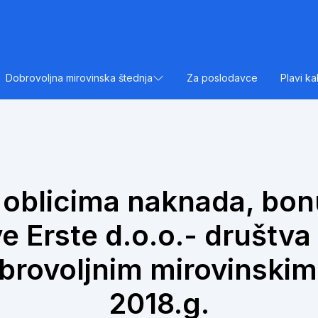
Dobrovoljna mirovinska štednja
Za poslodavce
Plavi ka
 oblicima naknada, bonu
e Erste d.o.o.- društva 
brovoljnim mirovinski
2018.g.