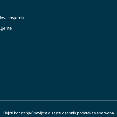
lavi savjetnik
Agente
Uvjeti korištenja
Obavijest o zaštiti osobnih podataka
Mapa weba