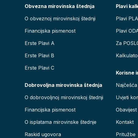
Obvezna mirovinska štednja
Plavi kal
O obveznoj mirovinskoj štednji
Plavi PL
Financijska pismenost
Plavi OD
Erste Plavi A
Za POSL
Erste Plavi B
Kalkulat
Erste Plavi C
Korisne 
Dobrovoljna mirovinska štednja
Najčešća 
O dobrovoljnoj mirovinskoj štednji
Uvjeti kor
Financijska pismenost
Obavijest
O isplatama mirovinske štednje
Kontakt
Raskid ugovora
Pritužbe