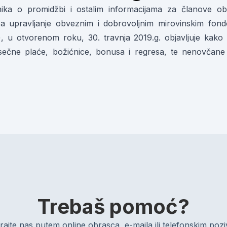
lnika o promidžbi i ostalim informacijama za članove o
o za upravljanje obveznim i dobrovoljnim mirovinskim fon
, u otvorenom roku, 30. travnja 2019.g. objavljuje kako
ečne plaće, božićnice, bonusa i regresa, te nenovčane
Trebaš pomoć?
rajte nas putem online obrasca, e-maila ili telefonskim po