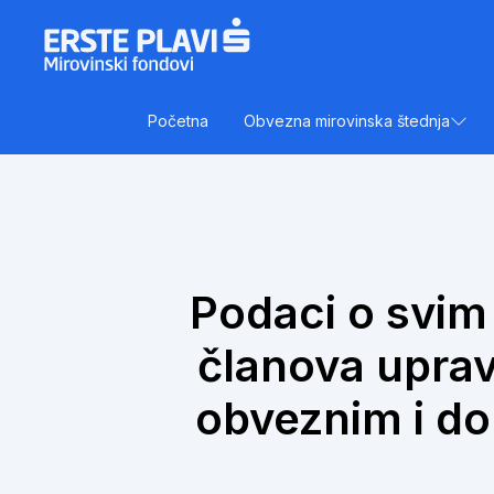
Skip to content
Početna
Obvezna mirovinska štednja
Podaci o svim
članova uprav
obveznim i do