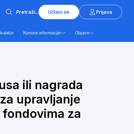
Učlani se
Prijava
lkulator
Korisne informacije
Objave
sa ili nagrada
za upravljanje
m fondovima za