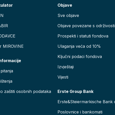
kulator
Objave
AN
Sve objave
ABIR
Objave povezane s održivosti
ODAVCE
Prospekti i statuti fondova
or MIROVINE
Ulaganja veća od 10%
Ključni podaci fondova
informacije
Izvještaji
pitanja
Vijesti
ištenja
 o zaštiti osobnih podataka
Erste Group Bank
Erste&Steiermarkische Bank d
Poslovnice i bankomati