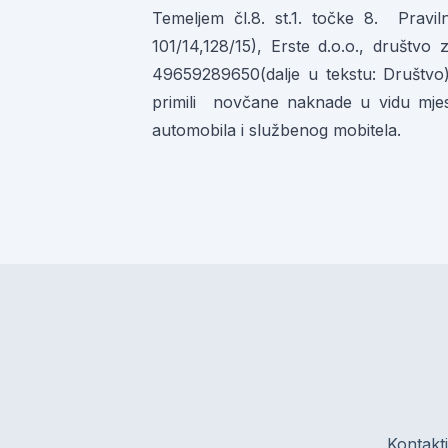
Temeljem čl.8. st.1. točke 8. Pravi
101/14,128/15), Erste d.o.o., društv
49659289650(dalje u tekstu: Društvo)
primili novčane naknade u vidu mjes
automobila i službenog mobitela.
Kontakti