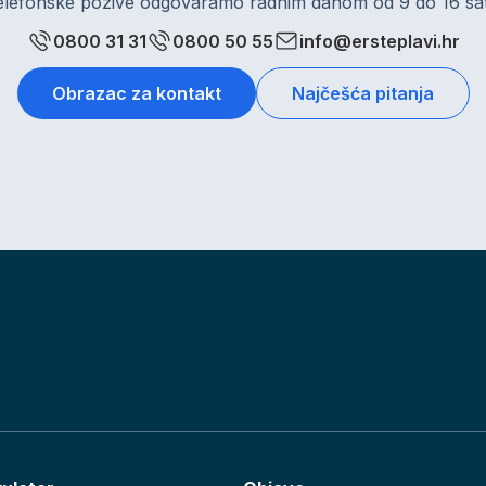
elefonske pozive odgovaramo radnim danom od 9 do 16 sat
0800 31 31
0800 50 55
info@ersteplavi.hr
Obrazac za kontakt
Najčešća pitanja