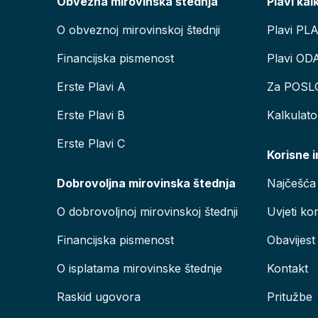
Obvezna mirovinska štednja
Plavi kal
O obveznoj mirovinskoj štednji
Plavi PL
Financijska pismenost
Plavi OD
Erste Plavi A
Za POSL
Erste Plavi B
Kalkulat
Erste Plavi C
Korisne 
Dobrovoljna mirovinska štednja
Najčešća 
O dobrovoljnoj mirovinskoj štednji
Uvjeti kor
Financijska pismenost
Obavijest
O isplatama mirovinske štednje
Kontakt
Raskid ugovora
Pritužbe