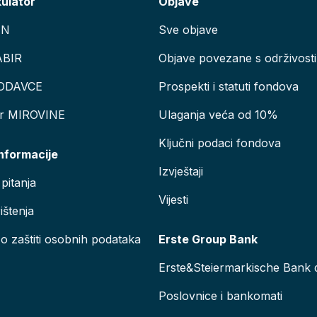
kulator
Objave
AN
Sve objave
ABIR
Objave povezane s održivosti
ODAVCE
Prospekti i statuti fondova
or MIROVINE
Ulaganja veća od 10%
Ključni podaci fondova
informacije
Izvještaji
pitanja
Vijesti
ištenja
 o zaštiti osobnih podataka
Erste Group Bank
Erste&Steiermarkische Bank d
Poslovnice i bankomati