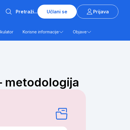
Učlani se
Prijava
lkulator
Korisne informacije
Objave
– metodologija