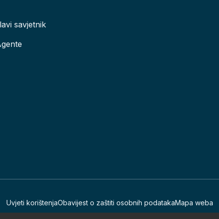
lavi savjetnik
Agente
Uvjeti korištenja
Obavijest o zaštiti osobnih podataka
Mapa weba
Sva prava pridržana © 2002. - 2026. Erste Plavi Mirovinski fondovi