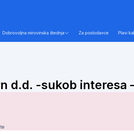
Dobrovoljna mirovinska štednja
Za poslodavce
Plavi ka
 d.d. -sukob interesa 
te