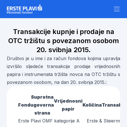
Skip to content
Transakcije kupnje i prodaje na
OTC tržištu s povezanom osobom
20. svibnja 2015.
Društvo je u ime i za račun fondova kojima upravlja
izvršilo sljedeće transakcije prodaje vrijednosnih
papira i instrumenata tržišta novca na OTC tržištu s
povezanom osobom, na dan 20. svibnja 2015.:
Suprotna
Vrijednosni
Fond
ugovorna
Količina
Transakci
papir
strana
Erste Plavi OMF kategorije A
Erste & Steiermärk